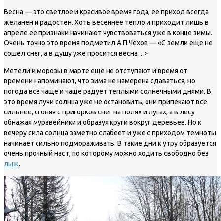
Весна — это светлое и красивое время года, ее приход всегда
желанен и радостен. Хоть весеннее тепло и приходит лишь в
апреле ее признаки начинают чувствоваться уже в конце зимы.
Очень точно это время подметил А.П.Чехов — «С земли еще не
сошел снег, а в душу уже просится весна…»
Метели и морозы в марте еще не отступают и время от
времени напоминают, что зима не намерена сдаваться, но
погода все чаще и чаще радует теплыми солнечными днями. В
это время лучи солнца уже не остановить, они припекают все
сильнее, сгоняя с пригорков снег на полях и лугах, а в лесу
обнажая муравейники и образуя круги вокруг деревьев. Но к
вечеру сила солнца заметно слабеет и уже с приходом темноты
начинает сильно подмораживать. В такие дни к утру образуется
очень прочный наст, по которому можно ходить свободно без
лыж
.