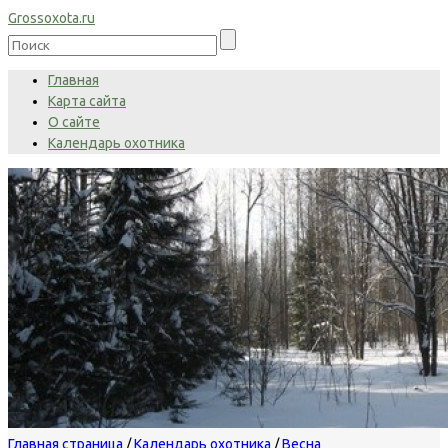
Grossoxota.ru
Главная
Карта сайта
О сайте
Календарь охотника
Главная страница
/
Календарь охотника
/
Весна