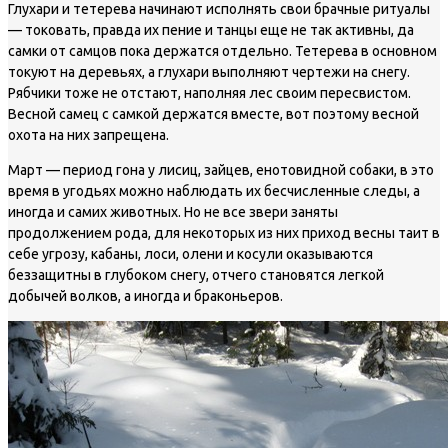
Глухари и тетерева начинают исполнять свои брачные ритуалы
— токовать, правда их пение и танцы еще не так активны, да
самки от самцов пока держатся отдельно. Тетерева в основном
токуют на деревьях, а глухари выполняют чертежи на снегу.
Рябчики тоже не отстают, наполняя лес своим пересвистом.
Весной самец с самкой держатся вместе, вот поэтому весной
охота на них запрещена.
Март — период гона у лисиц, зайцев, енотовидной собаки, в это
время в угодьях можно наблюдать их бесчисленные следы, а
иногда и самих животных. Но не все звери заняты
продолжением рода, для некоторых из них приход весны таит в
себе угрозу, кабаны, лоси, олени и косули оказываются
беззащитны в глубоком снегу, отчего становятся легкой
добычей волков, а иногда и браконьеров.