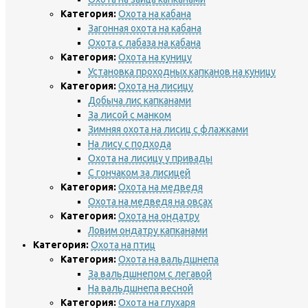
Категория:
Охота на кабана
Загонная охота на кабана
Охота с лабаза на кабана
Категория:
Охота на куницу
Установка проходных капканов на куницу
Категория:
Охота на лисицу
Добыча лис капканами
За лисой с манком
Зимняя охота на лисиц с флажками
На лису с подхода
Охота на лисицу у привады
С гончаком за лисицей
Категория:
Охота на медведя
Охота на медведя на овсах
Категория:
Охота на ондатру
Ловим ондатру капканами
Категория:
Охота на птиц
Категория:
Охота на вальдшнепа
За вальдшнепом с легавой
На вальдшнепа весной
Категория:
Охота на глухаря