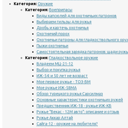
Категория:
Оружие
Категория:
Боеприпасы
Виды капсюлей для охотничьих патронов
Выбираем гильзы для ружья
Дробь и картечь охотничья
Охотничий порох
Охотничьи патроны для гладкоствольного ору
Пыжи охотничьи
Самостоятельная зарядка патронов: щади ружь
Категория:
Гладкоствольное оружие
Владеем МЦ-21-12
Выбор и покупка ружья
ИЖ-54: и 50 лет не возраст
Мое первое ружье - ТОЗ-БМ
Мое ружье ИЖ-58МА
Обзор турецкого ружья Сарсилмаз
Основные характеристики охотничьих ружей
Предшественник ИЖ-18 - ружье ИЖ-КБ
Ружье "Бекас - 12М авто": описание и отзыв
Ружье Аккар Алтай
Сайга-12 - оружие на любителя?