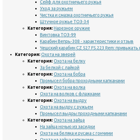
Сейф для охотничьего ружья
Уход за ружьем
Чистка и смазка охотничьего ружья
Штучное ружье ТОЗ-34
Категория:
Нарезное оружие
Винтовка ТОЗ-99
Карабин Вепрь-308 - характеристики и отзыв
Чешский карабин CZ 527 FS.223 Rem: привыкать
Категория:
Охота на зверей
Категория:
Охота на белку
За белкой с лайкой
Категория:
Охота на бобра
Промысел бобра проходными капканами
Категория:
Охота на волка
Охота на волков с флажками
Категория:
Охота на выдру
Охота на выдру с ружьем
Промысел выдры проходными капканами
Категория:
Охота на зайца
На зайца ночью из засидки
Охота на беляка и русака с гончими
Охота на зайца капканами