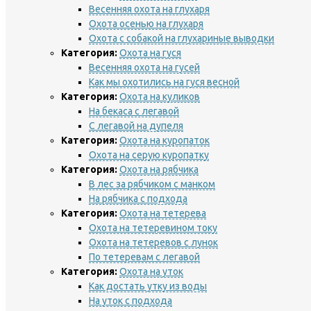
Весенняя охота на глухаря
Охота осенью на глухаря
Охота с собакой на глухариные выводки
Категория:
Охота на гуся
Весенняя охота на гусей
Как мы охотились на гуся весной
Категория:
Охота на куликов
На бекаса с легавой
С легавой на дупеля
Категория:
Охота на куропаток
Охота на серую куропатку
Категория:
Охота на рябчика
В лес за рябчиком с манком
На рябчика с подхода
Категория:
Охота на тетерева
Охота на тетеревином току
Охота на тетеревов с лунок
По тетеревам с легавой
Категория:
Охота на уток
Как достать утку из воды
На уток с подхода