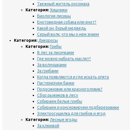
Таежный житель росомаха
Категория:
Хищники
Биология лисицы
Енотовидная собака или енот?
Какой он, бурый медведь
Серый волк, что мы о нем знаем
Категория:
Дикоросы
Категория:
Грибы
В лес за лисичками
Где можно набрать маслят?
За волнушками
За грибами
Когда появляются и где искать опята
Пастеризуем банки
Подосиновик или красноголовик?
Сбор рыжиков в лесу
Собираем белые грибы
Собираем и консервируем подберезовики
Электросушилка для грибов и ягод
Категория:
Лесные ягоды
За клюквой