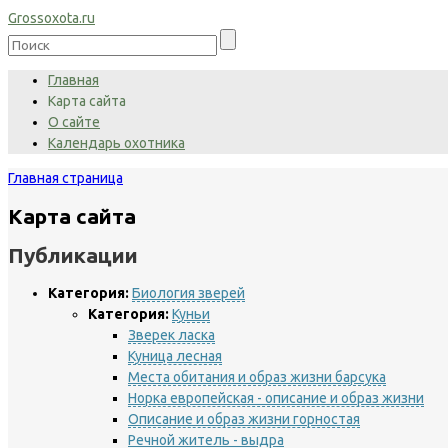
Grossoxota.ru
Главная
Карта сайта
О сайте
Календарь охотника
Главная страница
Карта сайта
Публикации
Категория:
Биология зверей
Категория:
Куньи
Зверек ласка
Куница лесная
Места обитания и образ жизни барсука
Норка европейская - описание и образ жизни
Описание и образ жизни горностая
Речной житель - выдра