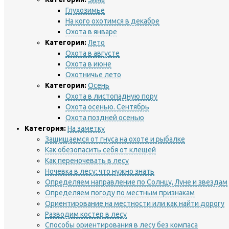
Глухозимье
На кого охотимся в декабре
Охота в январе
Категория:
Лето
Охота в августе
Охота в июне
Охотничье лето
Категория:
Осень
Охота в листопадную пору
Охота осенью. Сентябрь
Охота поздней осенью
Категория:
На заметку
Защищаемся от гнуса на охоте и рыбалке
Как обезопасить себя от клещей
Как переночевать в лесу
Ночевка в лесу: что нужно знать
Определяем направление по Солнцу, Луне и звездам
Определяем погоду по местным признакам
Ориентирование на местности или как найти дорогу
Разводим костер в лесу
Способы ориентирования в лесу без компаса