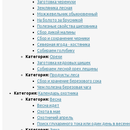
Заготовка черемухи
Земляника лесная
Можжевельник обыкновенный
На болото за брусникой
Полезные свойства шиповника
Сбор дикой малины
Сбор и сохранение черники
Северная ягода - костяника
Собираем голубику
Категория:
Орехи
Заготовка кедровых шишек
Собираем лесной орех лещины
Категория:
Продукты леса
Сбор и хранение березового сока
Чем полезна березовая чага
Категория:
Календарь охотника
Категория:
Весна
Весна идет
Охота в мае
Охотничий апрель
Поиск глухариного тока или один день в весен
Категория:
Зима