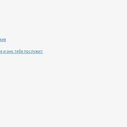
жия
е и оно тебе послужит