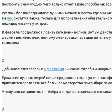
поспорить с чем угодно. Чего только стоят такие способы как тр
Русака и беляка поджидают лунными ночами в местах где они ча
На
лис
охотятся также, только для их привлечения обязательно 
подкарауливание у их троп.
В феврале продолжают ловить капканами волков. Вот уж действит
держит вес животных, поэтому они нередко передвигаются по уг
самоловы.
2
Добывают этих зверей и
с флажками
. Высокие сугробы и мощные
Промысел пушных зверей хоть и продолжается, но уже не так эф
приходится проявлять все большее мастерство при выборе паху
У полуводных животных — бобра и ондатры заканчиваются запасы
3