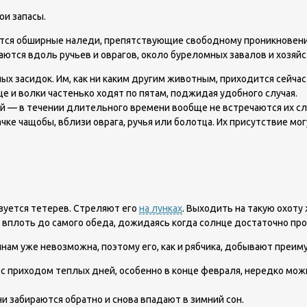
ои запасы.
уются обширные наледи, препятствующие свободному проникновен
аются вдоль ручьев и оврагов, около буреломных завалов и хозяйс
ых засидок. Им, как ни каким другим животным, приходится сейчас
е и волки частенько ходят по пятам, поджидая удобного случая.
ий — в течении длительного времени вообще не встречаются их сл
ке чащобы, вблизи оврага, ручья или болотца. Их присутствие мо
зуется тетерев. Стреляют его
на лунках
. Выходить на такую охоту
вплоть до самого обеда, дожидаясь когда солнце достаточно про
нам уже невозможна, поэтому его, как и рябчика, добывают преиму
о с приходом теплых дней, особенно в конце февраля, нередко мо
ни забираются обратно и снова впадают в зимний сон.