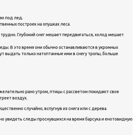
ию под лед.
твенных построек на опушках леса.
 трудно. Глубокий снег мешает передвигаться, холод мешает
еды. В это время они обычно останавливаются в укромных
гут выдать только натоптанные ими в снегу тропы, больше
 желательно рано утром, птицы с рассветом покидают свое
греет воздух.
щественно случайно, вспугнув из снега или с дерева.
жно увидеть следы проснувшихся на время барсука и енотовидную