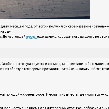
ледним месяцем года, от того и получил он свое название «сечень
погоду.
в. До настоящей
весны
еще далеко, хорошая погода долго не стоит
ет. Особенно это чувствуется в ясные дни — светлое небо с дале
ле них образуются первые проталины-затайки. Оживившийся птичи
ой погодой уж очень суров. И если птицам есть где укрыться — кр
и, ведь есть еще время для интересных охот. Разнообразием они к