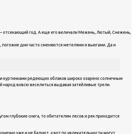
» — отсекающий год. А еще его величали Межень, Лютый, Снежень,
, погожие дни часто сменяются метелями и вьюгами. Да и
кими куртинками редеющих облаков широко озарено солнечным
й народ вовсю веселиться выдавая затейливые трели.
угом глубокие снега, то обитателям лесов и рек приходится
онечно уже и не балуют, а вот по увлекательности могут