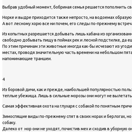
Выбрав удобный момент, бобриная семья решается пополнить св
Норке и выдре приходится также непросто, на водоемах образ
А вот лесному хорю все ни почем, его следы по-прежнему встреч
Из копытных разрешается добывать лишь кабана из организованн
свободно добывать пищу в поймах рек и лесной подстилке, да ещ
По этим причинам эти животные иногда как-бы исчезают из угод
местах, проводя значительную часть времени на небольшом пятач
напоминающие траншеи.
4
Из боровой дичи, как и прежде, наибольшей популярностью поль
теплые убежища. Лишь в сильные морозы они могут не вылетать 
Самая эффективная охота на глухаря с собакой по понятным причи
Зимоспящие виды по-прежнему спят в своих норах и берлогах, н
собаку.
Далеко от нор они не уходят, почистив мех и сходив в уборную о