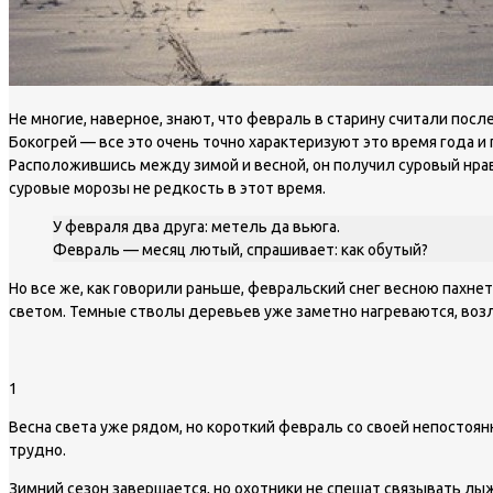
Не многие, наверное, знают, что февраль в старину считали пос
Бокогрей — все это очень точно характеризуют это время года и 
Расположившись между зимой и весной, он получил суровый нра
суровые морозы не редкость в этот время.
У февраля два друга: метель да вьюга.
Февраль — месяц лютый, спрашивает: как обутый?
Но все же, как говорили раньше, февральский снег весною пахн
светом. Темные стволы деревьев уже заметно нагреваются, воз
1
Весна света уже рядом, но короткий февраль со своей непостоянн
трудно.
Зимний сезон завершается, но охотники не спешат связывать лыж