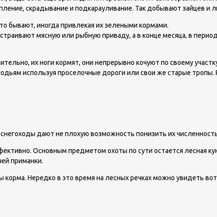
опление, скрадывание и подкарауливание. Так добывают зайцев и л
сто бывают, иногда привлекая их зелеными кормами.
устраивают мясную или рыбную приваду, а в конце месяца, в пери
ельно, их ноги кормят, они непрерывно кочуют по своему участку
одьям используя проселочные дороги или свои же старые тропы. Р
 снегоходы дают не плохую возможность понизить их численность
фективно. Основным предметом охоты по сути остается лесная кун
чей приманки.
 корма. Нередко в это время на лесных речках можно увидеть вот