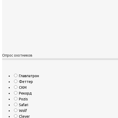
Опрос охотников
Главпатрон
Феттер
СКМ
Рекорд
Pozis
Safari
Wolf
Clever