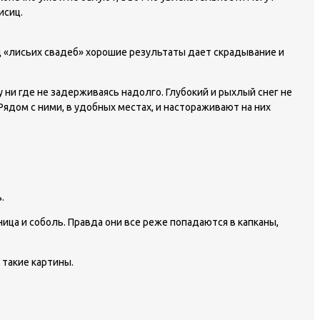
исиц.
од «лисьих свадеб» хорошие результаты дает скрадывание и
 ни где не задерживаясь надолго. Глубокий и рыхлый снег не
ядом с ними, в удобных местах, и настораживают на них
.
ица и соболь. Правда они все реже попадаются в капканы,
 такие картины.