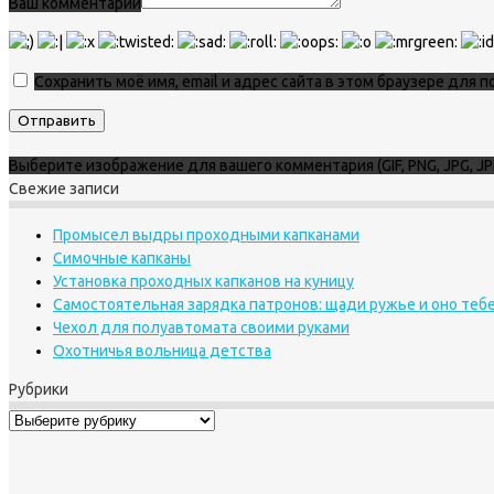
Ваш комментарий
Сохранить моё имя, email и адрес сайта в этом браузере для
Выберите изображение для вашего комментария (GIF, PNG, JPG, JP
Свежие записи
Промысел выдры проходными капканами
Симочные капканы
Установка проходных капканов на куницу
Самостоятельная зарядка патронов: щади ружье и оно теб
Чехол для полуавтомата своими руками
Охотничья вольница детства
Рубрики
Рубрики