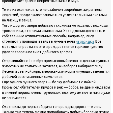
приобретает крайне неприятный запах и вкус.
Те же из охотников, кто не озабочен скорейшим закрытием
лицензий, продолжают заниматься увлекательными охотами
на лисицу и зайца.
Того и другого зверя добывают схожими методами: с подхода,
троплением, с гончими и капканами. Хотя для каждого есть и
собственные отличительные способы, например, лису
стреляют у привады, а зайца в лунные ночи
из засидки
. Все
методы непросты, но это и рождает неповторимое чувство
удовлетворенности от добытого трофея.
Открывшийся с 1 ноября промысловый сезон на ценных пушных
животных не только не затихает, а наоборот набирает силу.
Лесной и степной хорь, американская норка и куница становятся
добычей расставленных самоловов.
Еще одного пушного зверя — белку добывают с лайкой.
Промысел обитателей прудов и рек — бобра, выдры и ондатры
в зимний период очень трудоемок, поэтому им почти никто уже
не занимается.
Охотникам до пернатой дичи теперь одна дорога — в лес.
Только там теперь можно попробовать добыть боровую птицу.