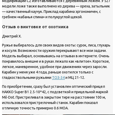
модификации CZ изготавливаются с деревянным ложем. У 527
модели ложе также выполнено из дерева — ореха, затыльник
— качественный каучук. Приклад карабина эргономичен, с
гребнем «кабанья спина» и полукруглой щекой.
Отзыв о винтовке от охотника
Дмитрий Х.
Ружье выбиралось для своих видов охоты: сурок, лиса, глухарь
и косуля. Возможности оружия перекрывают все мои задачи.
Модель выбирал, основываясь на отзывах в интернете. Очень
понравилось внешне и в руках лежало как «влитое». Короткое,
легкое, маневренное, удобное при движениях через заросли.
Карабин у меня уже 4 года, раньше охотился только с
гладкоствольными ружьями
ТОЗ-34
и МЦ 21-12.
По приобретении, сразу был установлен оптический прицел
HAKKO Super B1 2.5-10*42, с подсветкой и прицельной маркой
Mil-Dot. Пристреливал в закрытом тире на расстоянии 100 м,
использовался пристрелочный станок. Карабин показал
отличную точность примерно 0.6 МОА.