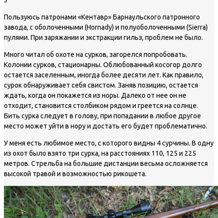
3
Пользуюсь патронами «Кентавр» Барнаульского патронного
завода, с оболоченными (Hornady) и полуоболоченными (Sierra)
пулями. При заряжании и экстракции гильз, проблем не было.
Много читал об охоте на сурков, загорелся попробовать.
Колонии сурков, стационарны. Облюбованный косогор долго
остается заселенным, иногда более десяти лет. Как правило,
сурок обнаруживает себя свистом. Заняв позицию, остается
ждать, когда он покажется из норы. Далеко от нее он не
отходит, становится столбиком рядом и греется на солнце.
Бить сурка следует в голову, при попадании в любое другое
место может уйти в нору и достать его будет проблематично.
У меня есть любимое место, с которого видны 4 сурчины. В одну
из охот было взято три сурка, на расстояниях 110, 125 и 225
метров. Стрельба на большие дистанции весьма осложняется
высокой травой и возможностью рикошета.