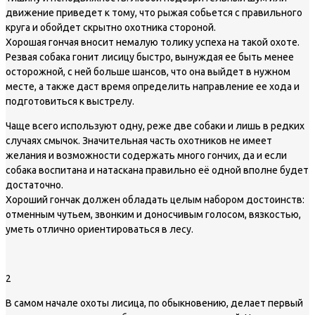
движение приведет к тому, что рыжая собьется с правильного
круга и обойдет скрытно охотника стороной.
Хорошая гончая вносит немалую толику успеха на такой охоте.
Резвая собака гонит лисицу быстро, вынуждая ее быть менее
осторожной, с ней больше шансов, что она выйдет в нужном
месте, а также даст время определить направление ее хода и
подготовиться к выстрелу.
Чаще всего используют одну, реже две собаки и лишь в редких
случаях смычок. Значительная часть охотников не имеет
желания и возможности содержать много гончих, да и если
собака воспитана и натаскана правильно её одной вполне будет
достаточно.
Хороший гончак должен обладать целым набором достоинств:
отменным чутьем, звонким и доносчивым голосом, вязкостью,
уметь отлично ориентироваться в лесу.
2
В самом начале охоты лисица, по обыкновению, делает первый