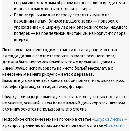
снаряжают должным образом патроны, либо вредители –
верная возможность покалечить зверя.
Если зверь вышел на встречу стрелять нужно по
передним лапам, близко идущего зверя — поперек, с
упреждением в ширину ладони впереди головы, идущего
поперек — на предельной дистанции, на корпус-полтора
вперед.
По снаряжению необходимо отметить следующее: осенью
одежда должна соответствовать окраске осеннего леса,
должна быть непромокаемой и в тоже время не шуршать.
Зимой лучше использовать не чисто белый масхалат, а с
нанесенным на него рисунком веток деревьев.
Выходя в угодья не забываем с собой прихватить: рюкзак, нож,
телефон (рацию), спички, аптечку, фонарь.
Шкурку с лисицы рекомендуется снять в лесу, но так поступают
не многие, осенний, а тем более зимний день короток, любому
охотнику хочется использовать его сполна.
Подробное описание меха изложено в статье «
Шкурки лисицы
»,
а распространение, образ жизни и повадки в статье «
Биология