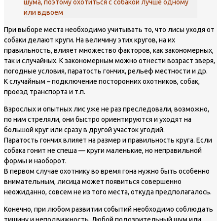
шума, поэтому охотиться с собакой лучше одному
или вдвоем
При выборе места необходимо учитывать то, что лисы уходя от
собаки делают круги. На величину этих кругов, на их
правильность, влияет множество факторов, как закономерных,
так и случайных. К закономерным можно отнести возраст зверя,
погодные условия, паратость гончих, рельеф местности и др.
К случайным – подключение посторонних охотников, собак,
проезд транспорта и т.п.
Взрослых и опытных лис уже не раз преследовали, возможно,
по ним стреляли, они быстро ориентируются и уходят на
большой круг или сразу в другой участок угодий.
Паратость гончих влияет на размер и правильность круга. Если
собака гонит не спеша — круги маленькие, но неправильной
формы и наоборот.
В первом случае охотнику во время гона нужно быть особенно
внимательным, лисица может появиться совершенно
неожиданно, совсем не из того места, откуда предполагалось.
Конечно, при любом развитии событий необходимо соблюдать
тишину и неподвижность. Любой подозрительный шум или