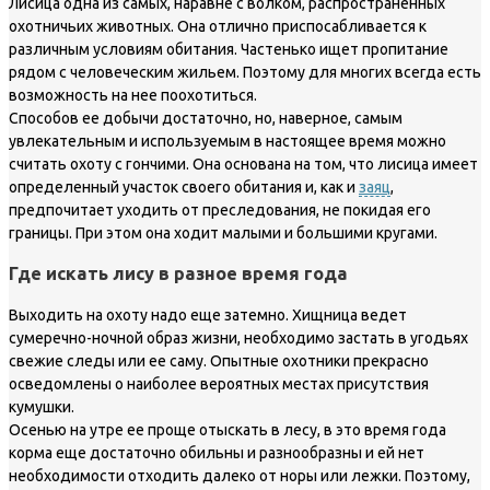
Лисица одна из самых, наравне с волком, распространенных
охотничьих животных. Она отлично приспосабливается к
различным условиям обитания. Частенько ищет пропитание
рядом с человеческим жильем. Поэтому для многих всегда есть
возможность на нее поохотиться.
Способов ее добычи достаточно, но, наверное, самым
увлекательным и используемым в настоящее время можно
считать охоту с гончими. Она основана на том, что лисица имеет
определенный участок своего обитания и, как и
заяц
,
предпочитает уходить от преследования, не покидая его
границы. При этом она ходит малыми и большими кругами.
Где искать лису в разное время года
Выходить на охоту надо еще затемно. Хищница ведет
сумеречно-ночной образ жизни, необходимо застать в угодьях
свежие следы или ее саму. Опытные охотники прекрасно
осведомлены о наиболее вероятных местах присутствия
кумушки.
Осенью на утре ее проще отыскать в лесу, в это время года
корма еще достаточно обильны и разнообразны и ей нет
необходимости отходить далеко от норы или лежки. Поэтому,