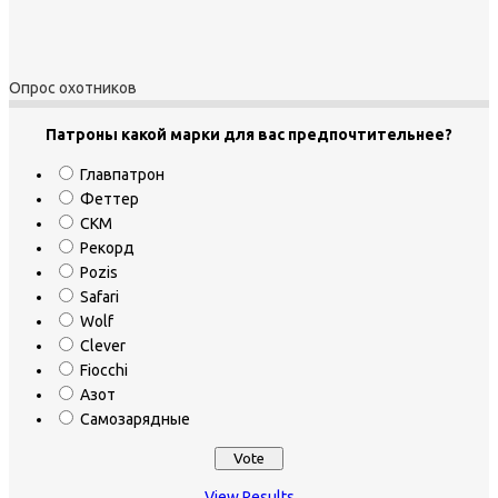
Опрос охотников
Патроны какой марки для вас предпочтительнее?
Главпатрон
Феттер
СКМ
Рекорд
Pozis
Safari
Wolf
Clever
Fiocchi
Азот
Самозарядные
View Results