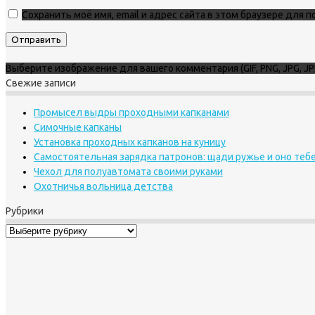
Сохранить моё имя, email и адрес сайта в этом браузере для
Выберите изображение для вашего комментария (GIF, PNG, JPG, JP
Свежие записи
Промысел выдры проходными капканами
Симочные капканы
Установка проходных капканов на куницу
Самостоятельная зарядка патронов: щади ружье и оно теб
Чехол для полуавтомата своими руками
Охотничья вольница детства
Рубрики
Рубрики