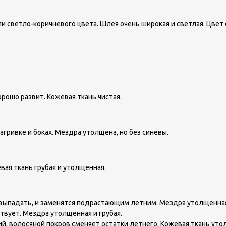
 светло-коричневого цвета. Шлея очень широкая и светлая. Цвет 
орошо развит. Кожевая ткань чистая.
гривке и боках. Мездра утолщена, но без синевы.
ая ткань грубая и утолщенная.
 выпадать, и заменятся подрастающим летним. Мездра утолщенная
твует. Мездра утолщенная и грубая.
й, волосяной покров сменяет остатки летнего. Кожевая ткань уто