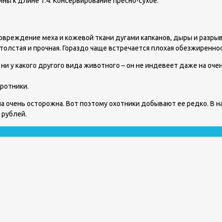
ы к длине 1:4. Консервирование пресно-сухое.
овреждение меха и кожевой ткани дугами капканов, дыры и разры
 толстая и прочная. Гораздо чаще встречается плохая обезжиренно
ни у какого другого вида животного – он не индевеет даже на о
оротники.
 она очень осторожна. Вот поэтому охотники добывают ее редко. В
 рублей.