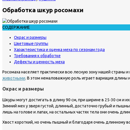
Обработка шкур росомахи
СОДЕРЖАНИЕ
Окрас и размеры
Цветовые группы
Характеристика и оценка меха по сезонам года
Требования к обработке
Дефекты и ценность меха
Росомаха населяет практически всю лесную зону нашей страны и 
животными
. В этом немаловажную роль играет вариация длины и
Окрас и размеры
Шкуры могут достигать в длину 90 см, при ширине в 25-30 см и 
Зимний мех у зверя густой, длинный, достаточно грубый и пышны
лишь на голове и лапах, на остальных частях тела они очень длин
Хвост короткий, но очень пышный и благодаря очень длинному в