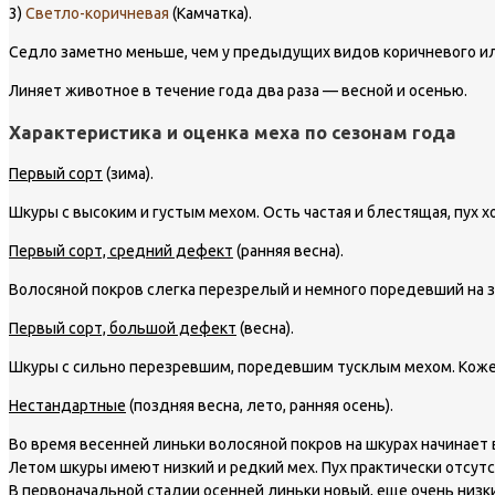
3)
Светло-коричневая
(Камчатка).
Седло заметно меньше, чем у предыдущих видов коричневого или
Линяет животное в течение года два раза — весной и осенью.
Характеристика и оценка меха по сезонам года
Первый сорт
(зима).
Шкуры с высоким и густым мехом. Ость частая и блестящая, пух х
Первый сорт, средний дефект
(ранняя весна).
Волосяной покров слегка перезрелый и немного поредевший на за
Первый сорт, большой дефект
(весна).
Шкуры с сильно перезревшим, поредевшим тусклым мехом. Кожев
Нестандартные
(поздняя весна, лето, ранняя осень).
Во время весенней линьки волосяной покров на шкурах начинает
Летом шкуры имеют низкий и редкий мех. Пух практически отсутс
В первоначальной стадии осенней линьки новый, еще очень низки