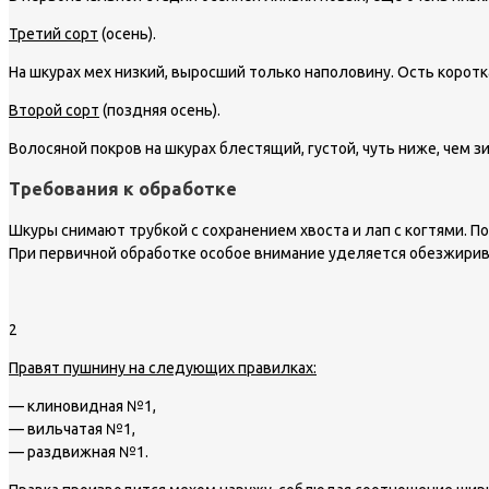
Третий сорт
(осень).
На шкурах мех низкий, выросший только наполовину. Ость коротк
Второй сорт
(поздняя осень).
Волосяной покров на шкурах блестящий, густой, чуть ниже, чем 
Требования к обработке
Шкуры снимают трубкой с сохранением хвоста и лап с когтями. П
При первичной обработке особое внимание уделяется обезжири
2
Правят пушнину на следующих правилках:
— клиновидная №1,
— вильчатая №1,
— раздвижная №1.