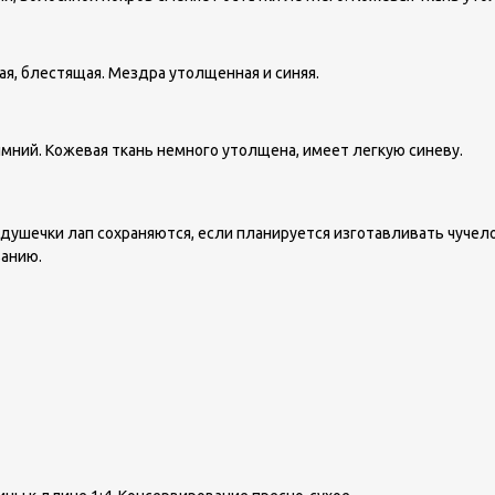
ая, блестящая. Мездра утолщенная и синяя.
зимний. Кожевая ткань немного утолщена, имеет легкую синеву.
одушечки лап сохраняются, если планируется изготавливать чучело
ванию.