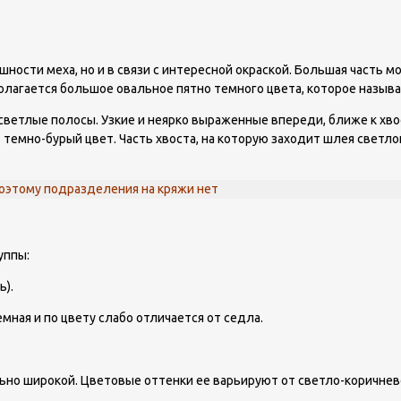
ности меха, но и в связи с интересной окраской. Большая часть м
полагается большое овальное пятно темного цвета, которое назыв
светлые полосы. Узкие и неярко выраженные впереди, ближе к хво
темно-бурый цвет. Часть хвоста, на которую заходит шлея светлого
поэтому подразделения на кряжи нет
уппы:
ь).
мная и по цвету слабо отличается от седла.
но широкой. Цветовые оттенки ее варьируют от светло-коричнево