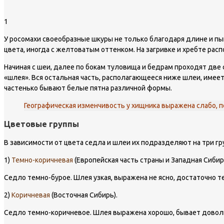
1
У росомахи своеобразные шкуры не только благодаря длине и пыш
цвета, иногда с желтоватым оттенком. На загривке и хребте рас
Начиная с шеи, далее по бокам туловища и бедрам проходят две 
«шлея». Вся остальная часть, располагающееся ниже шлеи, имеет 
частенько бывают белые пятна различной формы.
Географическая изменчивость у хищника выражена слабо, 
Цветовые группы
В зависимости от цвета седла и шлеи их подразделяют на три гр
1)
Темно-коричневая
(Европейская часть страны и Западная Сибир
Седло темно-бурое. Шлея узкая, выражена не ясно, достаточно те
2)
Коричневая
(Восточная Сибирь).
Седло темно-коричневое. Шлея выражена хорошо, бывает доволь