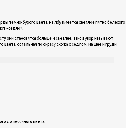
орды темно-бурого цвета, на лбу имеется светлое пятно белесого
ают «седло».
сту они становятся больше и светлее. Такой узор называют
 цвета, остальная по окрасу схожа с седлом. На шее и груди
го до песочного цвета.