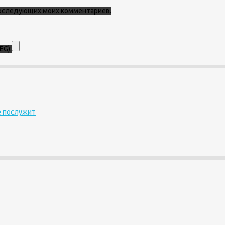
 последующих моих комментариев.
EG):
е послужит