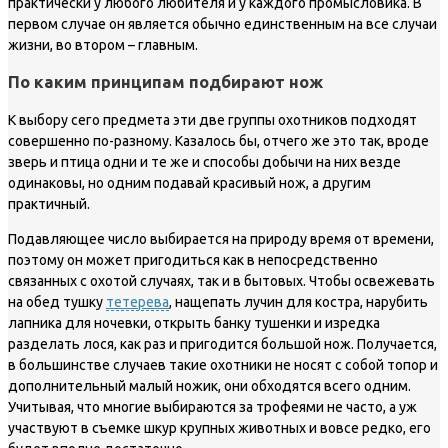
практически у любого любителя и у каждого промысловика. В
первом случае он является обычно единственным на все случаи
жизни, во втором – главным.
По каким принципам подбирают нож
К выбору сего предмета эти две группы охотников подходят
совершенно по-разному. Казалось бы, отчего же это так, вроде
зверь и птица одни и те же и способы добычи на них везде
одинаковы, но одним подавай красивый нож, а другим
практичный.
Подавляющее число выбирается на природу время от времени,
поэтому он может пригодиться как в непосредственно
связанных с охотой случаях, так и в бытовых. Чтобы освежевать
на обед тушку
тетерева
, нащепать лучин для костра, нарубить
лапника для ночевки, открыть банку тушенки и изредка
разделать лося, как раз и пригодится большой нож. Получается,
в большинстве случаев такие охотники не носят с собой топор и
дополнительный малый ножик, они обходятся всего одним.
Учитывая, что многие выбираются за трофеями не часто, а уж
участвуют в съемке шкур крупных животных и вовсе редко, его