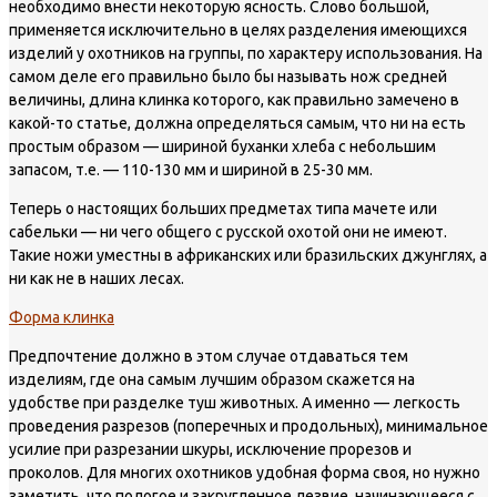
необходимо внести некоторую ясность. Слово большой,
применяется исключительно в целях разделения имеющихся
изделий у охотников на группы, по характеру использования. На
самом деле его правильно было бы называть нож средней
величины, длина клинка которого, как правильно замечено в
какой-то статье, должна определяться самым, что ни на есть
простым образом — шириной буханки хлеба с небольшим
запасом, т.е. — 110-130 мм и шириной в 25-30 мм.
Теперь о настоящих больших предметах типа мачете или
сабельки — ни чего общего с русской охотой они не имеют.
Такие ножи уместны в африканских или бразильских джунглях, а
ни как не в наших лесах.
Форма клинка
Предпочтение должно в этом случае отдаваться тем
изделиям, где она самым лучшим образом скажется на
удобстве при разделке туш животных. А именно — легкость
проведения разрезов (поперечных и продольных), минимальное
усилие при разрезании шкуры, исключение прорезов и
проколов. Для многих охотников удобная форма своя, но нужно
заметить, что пологое и закругленное лезвие, начинающееся с