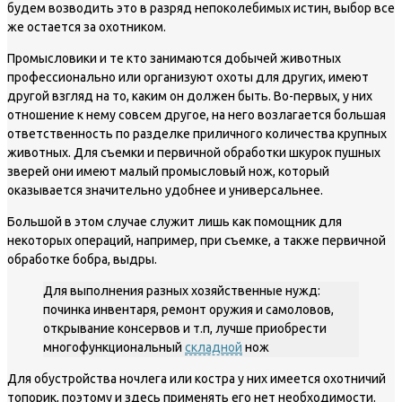
будем возводить это в разряд непоколебимых истин, выбор все
же остается за охотником.
Промысловики и те кто занимаются добычей животных
профессионально или организуют охоты для других, имеют
другой взгляд на то, каким он должен быть. Во-первых, у них
отношение к нему совсем другое, на него возлагается большая
ответственность по разделке приличного количества крупных
животных. Для съемки и первичной обработки шкурок пушных
зверей они имеют малый промысловый нож, который
оказывается значительно удобнее и универсальнее.
Большой в этом случае служит лишь как помощник для
некоторых операций, например, при съемке, а также первичной
обработке бобра, выдры.
Для выполнения разных хозяйственные нужд:
починка инвентаря, ремонт оружия и самоловов,
открывание консервов и т.п, лучше приобрести
многофункциональный
складной
нож
Для обустройства ночлега или костра у них имеется охотничий
топорик, поэтому и здесь применять его нет необходимости.